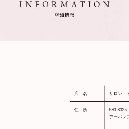
店 名
サロン 
住 所
593-83
アーバン