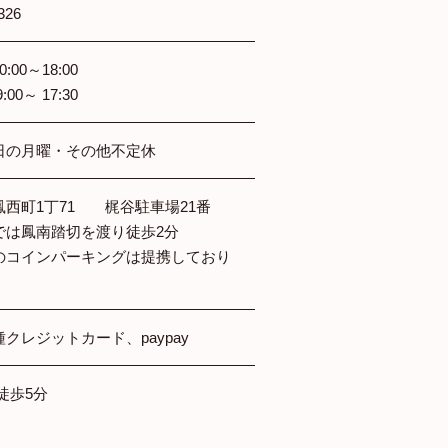
326
00～18:00
0～ 17:30
日の月曜・その他不定休
鳳西町1丁71 梶谷駐車場21番
では鳳南踏切を渡り徒歩2分
のコインパーキングは提携しており
クレジットカード、paypay
徒歩5分