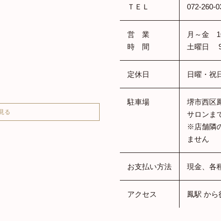
ＴＥＬ
072-260-0
営 業
月～金 10:
時 間
土曜日 9:0
定休日
日曜・祝
駐車場
堺市西区
見る
サロンま
※店舗隣
ません
お支払い方法
現金、各種
アクセス
鳳駅 から