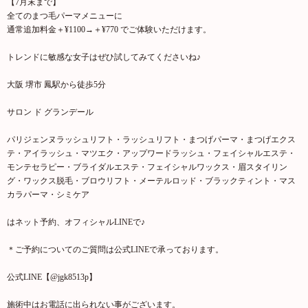
【7月末まで】
全てのまつ毛パーマメニューに
通常追加料金＋¥1100→＋¥770 でご体験いただけます。
トレンドに敏感な女子はぜひ試してみてくださいね♪
大阪 堺市 鳳駅から徒歩5分
サロン ド グランデール
パリジェンヌラッシュリフト・ラッシュリフト・まつげパーマ・まつげエクス
テ・アイラッシュ・マツエク・アップワードラッシュ・フェイシャルエステ・
モンテセラピー・ブライダルエステ・フェイシャルワックス・眉スタイリン
グ・ワックス脱毛・ブロウリフト・メーテルロッド・ブラックティント・マス
カラパーマ・シミケア
はネット予約、オフィシャルLINEで♪
＊ご予約についてのご質問は公式LINEで承っております。
公式LINE【@jgk8513p】
施術中はお電話に出られない事がございます。