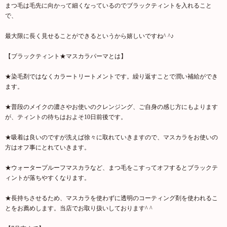
まつ毛は毛先に向かって細くなっているのでブラックティントを入れること
で、
最大限に長く見せることができるというから嬉しいですね^ ^♪
【ブラックティント★マスカラパーマとは】
★染毛剤ではなくカラートリートメントです。繰り返すことで潤い補給ができ
ます。
★普段のメイクの濃さやお使いのクレンジング、ご自身の感じ方にもよります
が、ティントの待ちはおよそ10日前後です。
★吸着は良いのですが洗えば徐々に取れていきますので、マスカラをお使いの
方はオフ事にとれていきます。
★ウォータープルーフマスカラなど、まつ毛をこすってオフするとブラックテ
ィントが落ちやすくなります。
★長持ちさせるため、マスカラを使わずに透明のコーティング剤を使われるこ
とをお薦めします。当店でお取り扱いしております^ ^