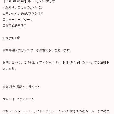
【COLOR WOW】ルートカバーアップ
☑︎顔周り、分け目のカバーに
☑︎使いやすい2種のブラシ付き
☑︎ウォータープルーフ
☑︎有害成分不使用
4,000yen＋税
営業再開時にはテスターを用意できると思います。
お問い合わせ、ご予約はオフィシャルLINE【@jgk8513p】のトークでご連絡下
さいませ。
大阪 堺市 鳳駅から徒歩3分
サロン ド グランデール
パリジェンヌラッシュリフト・プチフェイシャル付きまつ毛カール・まつ毛エ