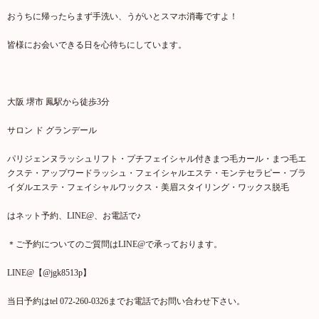
おうちに帰ったらまず手洗い、うがいとスマホ消毒ですよ！
皆様にお会いできる日を心待ちにしています。
大阪 堺市 鳳駅から徒歩3分
サロン ド グランデール
パリジェンヌラッシュリフト・プチフェイシャル付きまつ毛カール・まつ毛エ
クステ・アップワードラッシュ・フェイシャルエステ・モンテセラピー・ブラ
イダルエステ・フェイシャルワックス・美眉スタイリング・ワックス脱毛
はネット予約、LINE@、お電話で♪
＊ご予約についてのご質問はLINE@で承っております。
LINE@【@jgk8513p】
当日予約はtel 072-260-0326までお電話でお問い合わせ下さい。