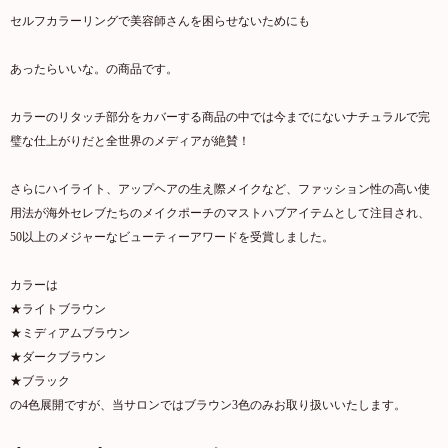
セルフカラーリングで美容師さんを困らせないためにも
あったらいいな。の商品です。
カラーのリタッチ部分をカバーする商品の中では今までにないナチュラルで完
璧な仕上がりだと全世界のメディアが絶賛！
さらにハイライト、アップヘアの生え際メイクなど、ファッション性の高い使
用法が海外セレブたちのメイクポーチのマストハブアイテムとして注目され、
50以上のメジャーなビューティーアワードを受賞しました。
カラーは
★ライトブラウン
★ミディアムブラウン
★ダークブラウン
★ブラック
の4色展開ですが、当サロンではブラウン3色のみお取り扱いいたします。