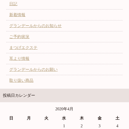
日記
新着情報
グランデールからのお知らせ
ご予約状況
まつげエクステ
耳より情報
グランデールからのお願い
取り扱い商品
投稿日カレンダー
2020年4月
日
月
火
水
木
金
土
1
2
3
4