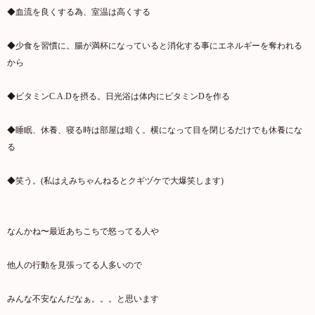
◆血流を良くする為、室温は高くする
◆少食を習慣に。腸が満杯になっていると消化する事にエネルギーを奪われる
から
◆ビタミンC.A.Dを摂る。日光浴は体内にビタミンDを作る
◆睡眠、休養、寝る時は部屋は暗く。横になって目を閉じるだけでも休養にな
る
◆笑う。(私はえみちゃんねるとクギヅケで大爆笑します)
なんかね〜最近あちこちで怒ってる人や
他人の行動を見張ってる人多いので
みんな不安なんだなぁ。。。と思います