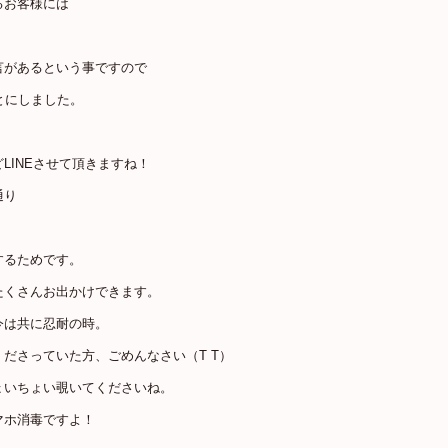
るお客様には
言があるという事ですので
とにしました。
LINEさせて頂きますね！
通り
するためです。
たくさんお出かけできます。
今は共に忍耐の時。
ださっていた方、ごめんなさい（T T）
ょいちょい覗いてくださいね。
マホ消毒ですよ！