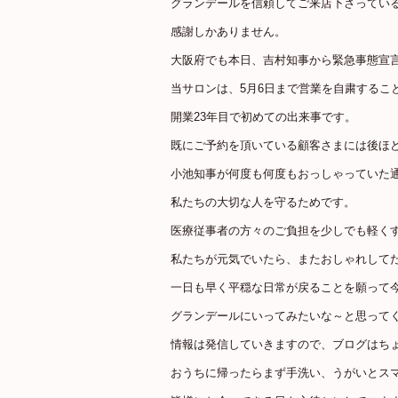
グランデールを信頼してご来店下さってい
感謝しかありません。
大阪府でも本日、吉村知事から緊急事態宣
当サロンは、5月6日まで営業を自粛するこ
開業23年目で初めての出来事です。
既にご予約を頂いている顧客さまには後ほど
小池知事が何度も何度もおっしゃっていた
私たちの大切な人を守るためです。
医療従事者の方々のご負担を少しでも軽く
私たちが元気でいたら、またおしゃれして
一日も早く平穏な日常が戻ることを願って
グランデールにいってみたいな～と思ってく
情報は発信していきますので、ブログはち
おうちに帰ったらまず手洗い、うがいとス