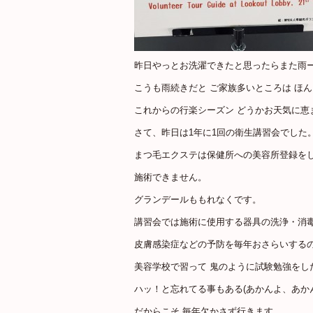
昨日やっとお洗濯できたと思ったらまた雨ー(´Д
こうも雨続きだと ご家族多いところは ほ
これからの行楽シーズン どうかお天気に恵
さて、昨日は1年に1回の衛生講習会でした
まつ毛エクステは保健所への美容所登録を
施術できません。
グランデールももれなくです。
講習会では施術に使用する器具の洗浄・消
皮膚感染症などの予防を毎年おさらいする
美容学校で習って 鬼のように試験勉強をし
ハッ！と忘れてる事もある(あかんよ、あか
だからこそ 毎年欠かさず行きます。