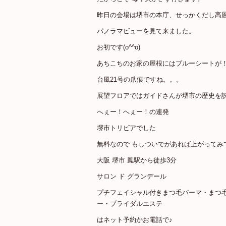
昨日の会場は堺市の本庁、せっかくだし高層
パノラマビューを見て来ました。
お初です(o^^o)
あちこちのお家の屋根にはブルーシートが！(T
台風21号の爪痕ですね。。。
展望フロアではガイドさんが堺市の歴史を
へぇー！へぇー！の連発
堺市トリビアでした
無料なので もしついでがあれば上がってみ
大阪 堺市 鳳駅から徒歩3分
サロン ド グランデール
プチフェイシャル付きまつ毛パーマ・まつ
ー・ブライダルエステ
はネット予約かお電話で♪