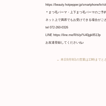
https://beauty.hotpepper.jp/smartphone/kr/
＊まつ毛パーマ・上下まつ毛パーマのご予約
ネット上で満席でもお受けできる場合がございま
tel 072-260-0326
LINE https://line.me/R/ti/p/%40jgk8513p
お友達登録してくださいね♪
←
本日9月9日の営業は13時までと