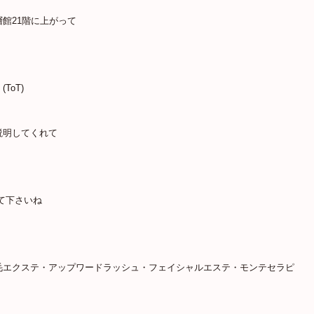
館21階に上がって
oT)
説明してくれて
て下さいね
毛エクステ・アップワードラッシュ・フェイシャルエステ・モンテセラピ