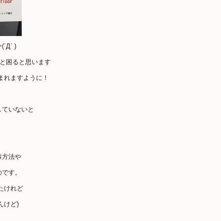
` )
んと困ると思います
まれますように！
。
していないと
毒方法や
のです。
たけれど
んけど)