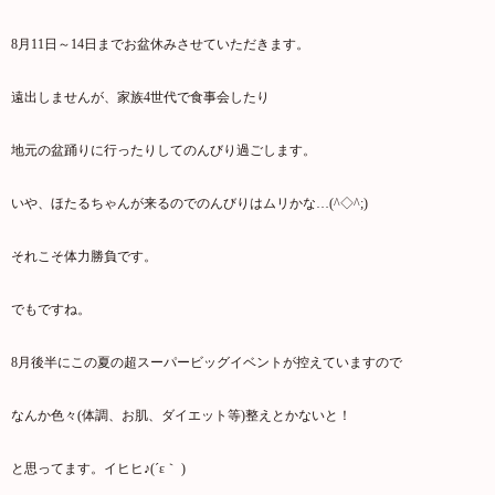
8月11日～14日までお盆休みさせていただきます。
遠出しませんが、家族4世代で食事会したり
地元の盆踊りに行ったりしてのんびり過ごします。
いや、ほたるちゃんが来るのでのんびりはムリかな…(^◇^;)
それこそ体力勝負です。
でもですね。
8月後半にこの夏の超スーパービッグイベントが控えていますので
なんか色々(体調、お肌、ダイエット等)整えとかないと！
と思ってます。イヒヒ♪(´ε｀ )